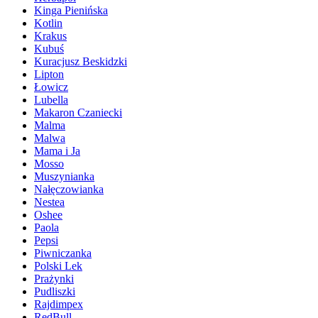
Kinga Pienińska
Kotlin
Krakus
Kubuś
Kuracjusz Beskidzki
Lipton
Łowicz
Lubella
Makaron Czaniecki
Malma
Malwa
Mama i Ja
Mosso
Muszynianka
Nałęczowianka
Nestea
Oshee
Paola
Pepsi
Piwniczanka
Polski Lek
Prażynki
Pudliszki
Rajdimpex
RedBull