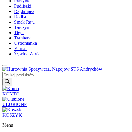
Prażynki
Pudliszki
Rajdimpex
RedBull
Smak Raju
Tarczyn
Tiger
Tymbark
Ustronianka
Vitmar
Żywiec Zdrój
Wyszukiwarka
produktów
KONTO
ULUBIONE
KOSZYK
Menu