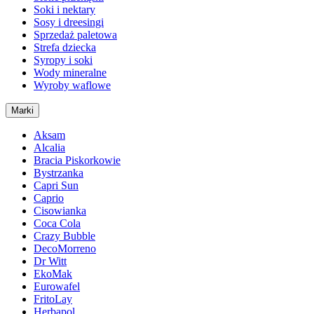
Soki i nektary
Sosy i dreesingi
Sprzedaż paletowa
Strefa dziecka
Syropy i soki
Wody mineralne
Wyroby waflowe
Marki
Aksam
Alcalia
Bracia Piskorkowie
Bystrzanka
Capri Sun
Caprio
Cisowianka
Coca Cola
Crazy Bubble
DecoMorreno
Dr Witt
EkoMak
Eurowafel
FritoLay
Herbapol