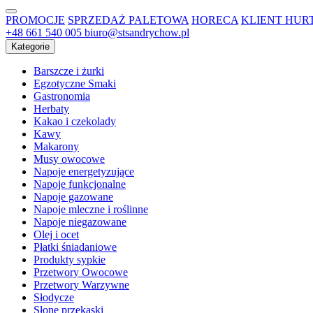
PROMOCJE
SPRZEDAŻ PALETOWA
HORECA
KLIENT HU
+48 661 540 005
biuro@stsandrychow.pl
Kategorie
Barszcze i żurki
Egzotyczne Smaki
Gastronomia
Herbaty
Kakao i czekolady
Kawy
Makarony
Musy owocowe
Napoje energetyzujące
Napoje funkcjonalne
Napoje gazowane
Napoje mleczne i roślinne
Napoje niegazowane
Olej i ocet
Płatki śniadaniowe
Produkty sypkie
Przetwory Owocowe
Przetwory Warzywne
Słodycze
Słone przekąski