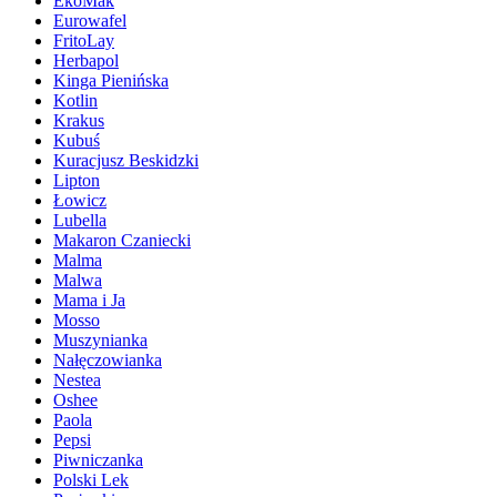
EkoMak
Eurowafel
FritoLay
Herbapol
Kinga Pienińska
Kotlin
Krakus
Kubuś
Kuracjusz Beskidzki
Lipton
Łowicz
Lubella
Makaron Czaniecki
Malma
Malwa
Mama i Ja
Mosso
Muszynianka
Nałęczowianka
Nestea
Oshee
Paola
Pepsi
Piwniczanka
Polski Lek