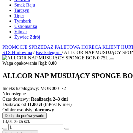
Smak Raju
Tarczyn
Tiger
Tymbark
Ustronianka
Vitmar
Żywiec Zdrój
PROMOCJE
SPRZEDAŻ PALETOWA
HORECA
KLIENT HU
STS Hurtownia
/
Bez kategorii
/
ALLCOR NAP MUSUJĄCY SPON
Waga opakowania [kg]:
0,00
ALLCOR NAP MUSUJĄCY SPONGE BOB
Indeks katalogowy:
MOK000172
Niedostępne
Czas dostawy:
Realizacja 2–3 dni
Dostawa: od
11,00 zł
(InPost Kurier)
Odbiór osobisty:
darmowy
Dodaj do porównywarki
13,01
zł
za szt.