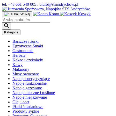
tel. +48 661 540 005
,
biuro@stsandrychow.pl
Konto
Koszyk
Szukaj
Wyszukiwarka
produktów
Kategorie
Barszcze i żurki
Egzotyczne Smaki
Gastronomia
Herbaty
Kakao i czekolady
Kawy
Makarony
Musy owocowe
Napoje energetyzujące
Napoje funkcjonalne
Napoje gazowane
Napoje mleczne i roślinne
Napoje niegazowane
Olej i ocet
Płatki śniadaniowe
Produkty sypkie
Przetwory Owocowe