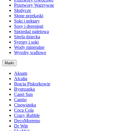
Przetwory Warzywne
Słodycze
Słone przekąski
Soki i nektary
Sosy i dreesingi
Sprzedaż paletowa
Strefa dziecka
Syropy i soki
Wody mineralne
Wyroby waflowe
Marki
Aksam
Alcalia
Bracia Piskorkowie
Bystrzanka
Capri Sun
Caprio
Cisowianka
Coca Cola
Crazy Bubble
DecoMorreno
Dr Witt